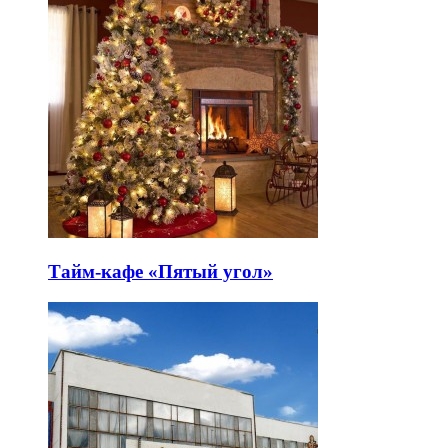
Тайм-кафе «Пятый угол»