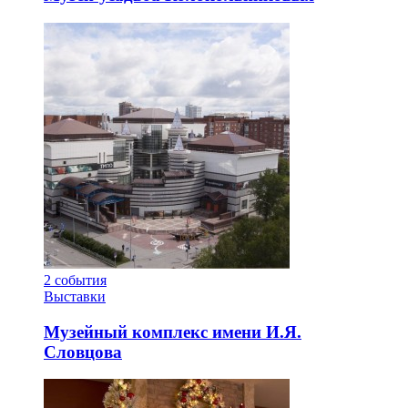
2
события
Выставки
Музейный комплекс имени И.Я.
Словцова