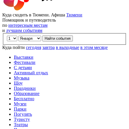
Куда сходить в Тюмени. Афиша
Тюмени
Помощник и путеводитель
по
интересным местам
и
лучшим событиям
Куда пойти
сегодня
завтра
в выходные
в этом месяце
Выставки
Фестивали
С детьми
Активный отдых
Музыка
Шоу
Праздники
Образование
Бесплатно
Музеи
Парки
Погулять
Туристу
Театры