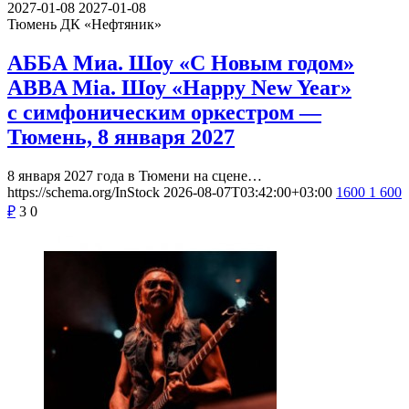
2027-01-08
2027-01-08
Тюмень
ДК «Нефтяник»
АББА Миа. Шоу «С Новым годом»
ABBA Mia. Шоу «Happy New Year»
с симфоническим оркестром —
Тюмень, 8 января 2027
8 января 2027 года в Тюмени на сцене…
https://schema.org/InStock
2026-08-07T03:42:00+03:00
1600
1 600
₽
3
0