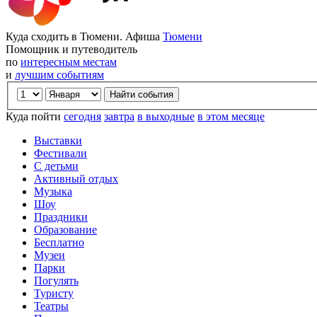
Куда сходить в Тюмени. Афиша
Тюмени
Помощник и путеводитель
по
интересным местам
и
лучшим событиям
Куда пойти
сегодня
завтра
в выходные
в этом месяце
Выставки
Фестивали
С детьми
Активный отдых
Музыка
Шоу
Праздники
Образование
Бесплатно
Музеи
Парки
Погулять
Туристу
Театры