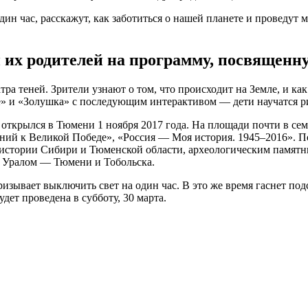
ин час, расскажут, как заботиться о нашей планете и проведут 
 их родителей на программу, посвященн
атра теней. Зрители узнают о том, что происходит на Земле, и ка
це» и «Золушка» с последующим интерактивом — дети научатся ри
ткрылся в Тюмени 1 ноября 2017 года. На площади почти в сем
ий к Великой Победе», «Россия — Моя история. 1945–2016». По
истории Сибири и Тюменской области, археологическим памятн
а Уралом — Тюмени и Тобольска.
зывает выключить свет на один час. В это же время гаснет под
дет проведена в субботу, 30 марта.