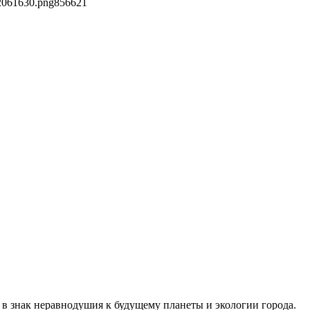
2061630.png
856
621
в знак неравнодушия к будущему планеты и экологии города.