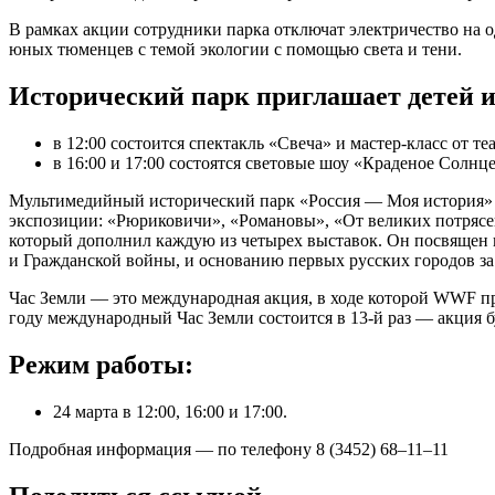
В рамках акции сотрудники парка отключат электричество на од
юных тюменцев с темой экологии с помощью света и тени.
Исторический парк приглашает детей и
в 12:00 состоится спектакль «Свеча» и мастер-класс от те
в 16:00 и 17:00 состоятся световые шоу «Краденое Солн
Мультимедийный исторический парк «Россия — Моя история» о
экспозиции: «Рюриковичи», «Романовы», «От великих потрясен
который дополнил каждую из четырех выставок. Он посвящен 
и Гражданской войны, и основанию первых русских городов з
Час Земли — это международная акция, в ходе которой WWF при
году международный Час Земли состоится в 13-й раз — акция бу
Режим работы:
24 марта в 12:00, 16:00 и 17:00.
Подробная информация — по телефону 8 (3452) 68–11–11