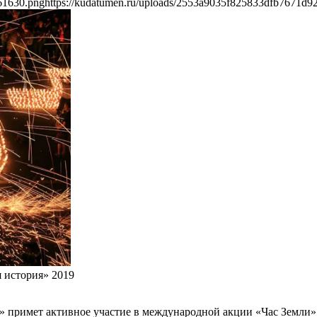
61630.png
https://kudatumen.ru/uploads/2553a9035f825833dfb7671d9
 история» 2019
» примет активное участие в международной акции «Час Земли» 