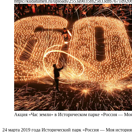
https://kudatumen.ru/uploads/2553a9035f825833dfb7671d920
Акция «Час земли» в Историческом парке «Россия — Моя
24 марта 2019 года Исторический парк «Россия — Моя история