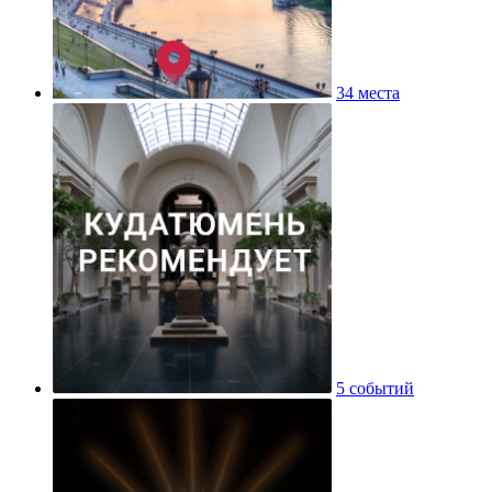
34 места
5 событий