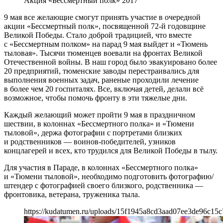
Акция «Бессмертный полк» 2017
9 мая все желающие смогут принять участие в очередной
акции «Бессмертный полк», посвященной 72-й годовщине
Великой Победы. Стало доброй традицией, что вместе
с «Бессмертным полком» на парад 9 мая выйдет и «Тюмень
тыловая». Тысячи тюменцев воевали на фронтах Великой
Отечественной войны. В наш город было эвакуировано более
20 предприятий, тюменские заводы перестраивались для
выполнения военных задач, раненые проходили лечение
в более чем 20 госпиталях. Все, включая детей, делали всё
возможное, чтобы помочь фронту в эти тяжелые дни.
Каждый желающий может пройти 9 мая в праздничном
шествии, в колоннах «Бессмертного полка» и «Тюмени
тыловой», держа фотографии с портретами близких
и родственников — воинов-победителей, узников
концлагерей и всех, кто трудился для Великой Победы в тылу.
Для участия в Параде, в колоннах «Бессмертного полка»
и «Тюмени тыловой», необходимо подготовить фотографию/
штендер с фотографией своего близкого, родственника —
фронтовика, ветерана, труженика тыла.
https://kudatumen.ru/uploads/15f1945a8cd3aad07ee3de96c15c