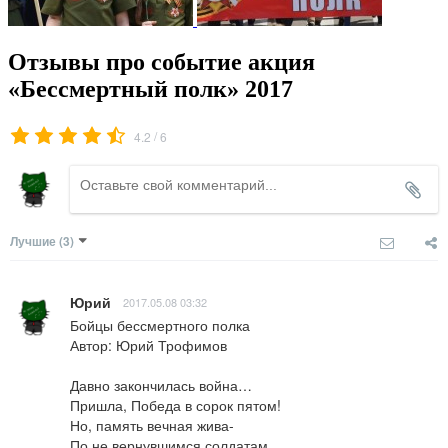
Отзывы про событие акция
«Бессмертный полк» 2017
/
4.2
6
Лучшие
(3)
Юрий
2017.05.08 03:32
Бойцы бессмертного полка

Автор: Юрий Трофимов

Давно закончилась война…

Пришла, Победа в сорок пятом!

Но, память вечная жива-

По не вернувшимся солдатам…
