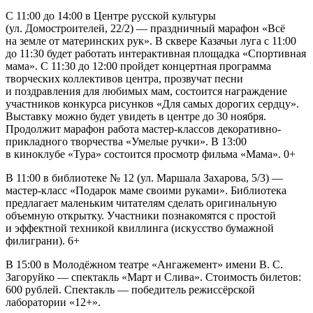
С 11:00 до 14:00 в Центре русской культуры
(ул. Домостроителей, 22/2) — праздничный марафон «Всё
на земле от материнских рук». В сквере Казачьи луга с 11:00
до 11:30 будет работать интерактивная площадка «Спортивная
мама». С 11:30 до 12:00 пройдет концертная программа
творческих коллективов центра, прозвучат песни
и поздравления для любимых мам, состоится награждение
участников конкурса рисунков «Для самых дорогих сердцу».
Выставку можно будет увидеть в центре до 30 ноября.
Продолжит марафон работа мастер-классов декоративно-
прикладного творчества «Умелые ручки». В 13:00
в киноклубе «Тура» состоится просмотр фильма «Мама». 0+
В 11:00 в библиотеке № 12 (ул. Маршала Захарова, 5/3) —
мастер-класс «Подарок маме своими руками». Библиотека
предлагает маленьким читателям сделать оригинальную
объемную открытку. Участники познакомятся с простой
и эффектной техникой квиллинга (искусство бумажной
филиграни). 6+
В 15:00 в Молодёжном театре «Ангажемент» имени В. С.
Загоруйко — спектакль «Март и Слива». Стоимость билетов:
600 рублей. Спектакль — победитель режиссёрской
лаборатории «12+».