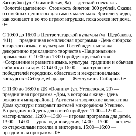
Загоруйко (ул. Олимпийская, 8а) — детский спектакль
«Золотой цыплёнок». Стоимость билетов: 300 рублей. Сказка
о семейных ценностях для самых маленьких. Зрители увидят,
как оживают и во что играют игрушки, пока хозяев нет дома.
0+
С 10:00 до 16:00 в Центре татарской культуры (ул. Щербакова,
4/11) — праздничная комплексная программа «День сибирско-
татарского языка и культуры». Гостей ждет выставка
декоративно прикладного творчества «Национальные
промыслы». С 10:00 до 13:00 пройдет круглый стол
«Сохранение и развитие языка, культуры, традиции и обычаев
сибирских татар». С 14:00 до 16:00 — выступление
победителей городских, областных и межрегиональных
конкурсов «Себер җәүһәрләре — Жемчужины Сибири». 6+
С 11:00 до 16:00 в ДК «Водник» (ул. Утешевская, 23) —
праздничная программа «Дом, в котором я живу» (день
рождения микрорайона). Артисты и творческие коллективы
Дома культуры поздравят жителей микрорайона Утешево.
В праздничный день для гостей пройдут: 11:00—12:00 —
мастер-классы, 12:00—13:00 — игровая программа для детей,
13:00—14:00 — урок родиноведения, 14:00—15:00 — встреча
со старожилами поселка и викторина, 15:00—16:00 —
праздничная программа. 0+