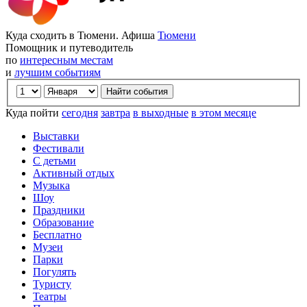
Куда сходить в Тюмени. Афиша
Тюмени
Помощник и путеводитель
по
интересным местам
и
лучшим событиям
Куда пойти
сегодня
завтра
в выходные
в этом месяце
Выставки
Фестивали
С детьми
Активный отдых
Музыка
Шоу
Праздники
Образование
Бесплатно
Музеи
Парки
Погулять
Туристу
Театры