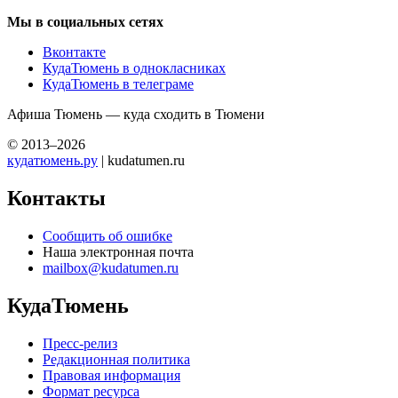
Мы в социальных сетях
Вконтакте
КудаТюмень в однокласниках
КудаТюмень в телеграме
Афиша Тюмень — куда сходить в Тюмени
© 2013–2026
кудатюмень.ру
| kudatumen.ru
Контакты
Сообщить об ошибке
Наша электронная почта
mailbox@kudatumen.ru
КудаТюмень
Пресс-релиз
Редакционная политика
Правовая информация
Формат ресурса