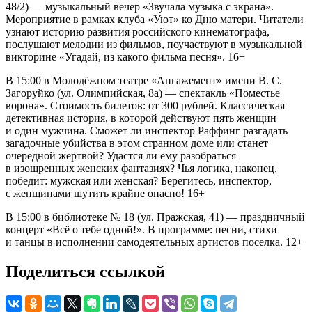
48/2) — музыкальный вечер «Звучала музыка с экрана».
Мероприятие в рамках клуба «Уют» ко Дню матери. Читатели
узнают историю развития российского кинематографа,
послушают мелодии из фильмов, поучаствуют в музыкальной
викторине «Угадай, из какого фильма песня». 16+
В 15:00 в Молодёжном театре «Ангажемент» имени В. С.
Загоруйко (ул. Олимпийская, 8а) — спектакль «Поместье
ворона». Стоимость билетов: от 300 рублей. Классическая
детективная история, в которой действуют пять женщин
и один мужчина. Сможет ли инспектор Раффинг разгадать
загадочные убийства в этом странном доме или станет
очередной жертвой? Удастся ли ему разобраться
в изощренных женских фантазиях? Чья логика, наконец,
победит: мужская или женская? Берегитесь, инспектор,
с женщинами шутить крайне опасно! 16+
В 15:00 в библиотеке № 18 (ул. Пражская, 41) — праздничный
концерт «Всё о тебе одной!». В программе: песни, стихи
и танцы в исполнении самодеятельных артистов поселка. 12+
Поделиться ссылкой