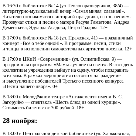
В 16:30 в библиотеке № 14 (ул. Геологоразведчиков, 38/4) —
литературно-музыкальный вечер «Самая милая, славная!».
Читатели познакомятся с историей праздника, его значением.
Прозвучат стихи и песни о матери Расула Гамзатова, Андрея
Дементьева, Эдуарда Асадова, Петра Градова. 12+
В 17:00 в библиотеке № 18 (ул. Пражская, 41) — праздничный
концерт «Всё о тебе одной!». В программе: песни, стихи
и танцы в исполнении самодеятельных артистов поселка. 12+
В 17:00 в ЦКиИ «Современник» (ул. Олимпийская, 9) —
праздничная программа «Мамы лучшие на свете». В этот день
коллективы учреждения выйдут на сцену, чтобы поздравить
всех мам. В рамках мероприятия состоится награждение
и выступление победителей Третьего песенного конкурса
«Песни нашего двора». 0+
В 18:00 в Молодёжном театре «Ангажемент» имени В. С.
Загоруйко — спектакль «Шесть блюд из одной курицы».
Стоимость билетов: от 300 рублей. 18+
28 ноября:
В 13:00 в Центральной детской библиотеке (ул. Харьковская,