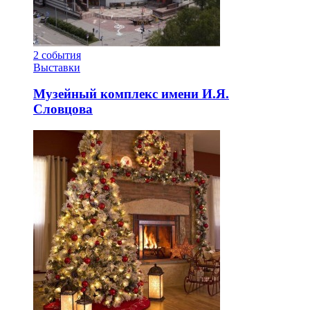
2
события
Выставки
Музейный комплекс имени И.Я.
Словцова