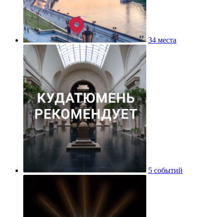
34 места
5 событий