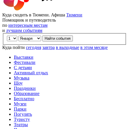
Куда сходить в Тюмени. Афиша
Тюмени
Помощник и путеводитель
по
интересным местам
и
лучшим событиям
Куда пойти
сегодня
завтра
в выходные
в этом месяце
Выставки
Фестивали
С детьми
Активный отдых
Музыка
Шоу
Праздники
Образование
Бесплатно
Музеи
Парки
Погулять
Туристу
Театры