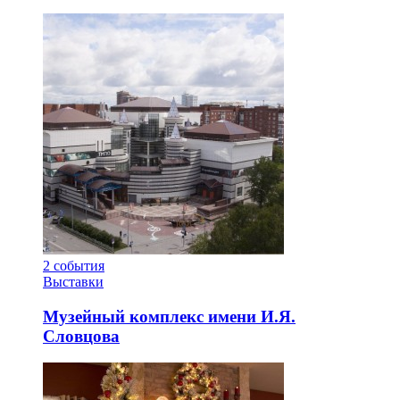
2
события
Выставки
Музейный комплекс имени И.Я.
Словцова