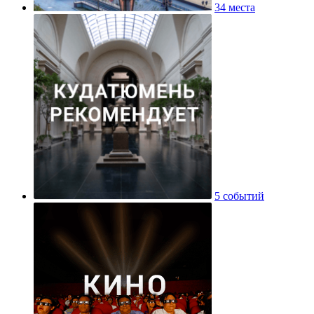
34 места
5 событий