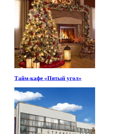
Тайм-кафе «Пятый угол»