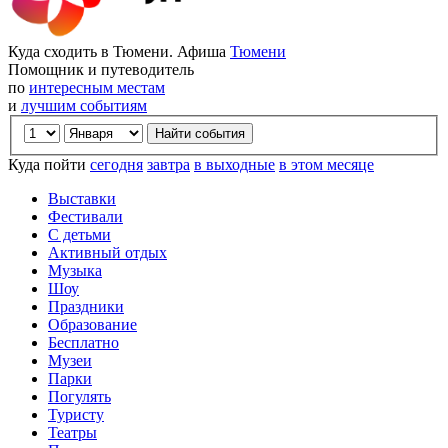
Куда сходить в Тюмени. Афиша
Тюмени
Помощник и путеводитель
по
интересным местам
и
лучшим событиям
Куда пойти
сегодня
завтра
в выходные
в этом месяце
Выставки
Фестивали
С детьми
Активный отдых
Музыка
Шоу
Праздники
Образование
Бесплатно
Музеи
Парки
Погулять
Туристу
Театры