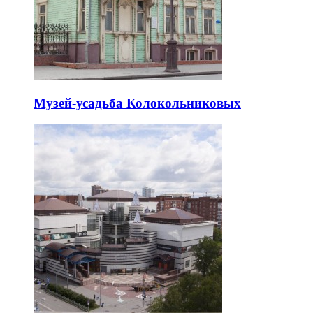
Музей-усадьба Колокольниковых