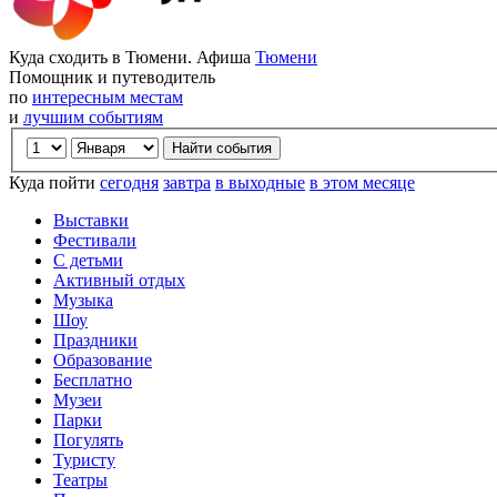
Куда сходить в Тюмени. Афиша
Тюмени
Помощник и путеводитель
по
интересным местам
и
лучшим событиям
Куда пойти
сегодня
завтра
в выходные
в этом месяце
Выставки
Фестивали
С детьми
Активный отдых
Музыка
Шоу
Праздники
Образование
Бесплатно
Музеи
Парки
Погулять
Туристу
Театры