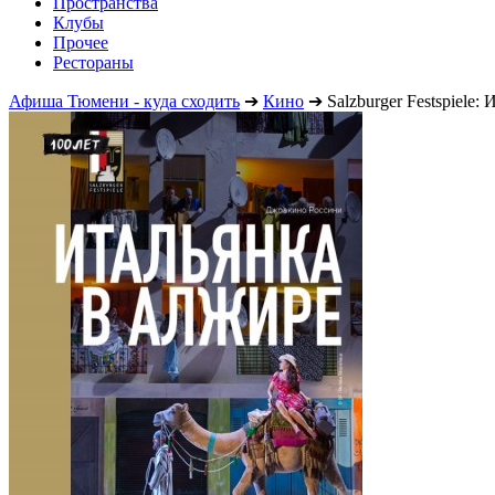
Пространства
Клубы
Прочее
Рестораны
Афиша Тюмени - куда сходить
➔
Кино
➔
Salzburger Festspiele