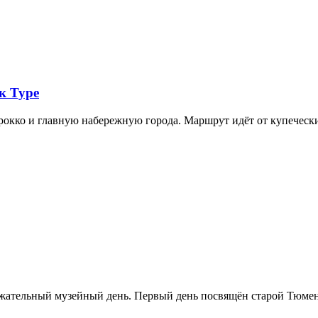
к Туре
арокко и главную набережную города. Маршрут идёт от купечес
ржательный музейный день. Первый день посвящён старой Тюме