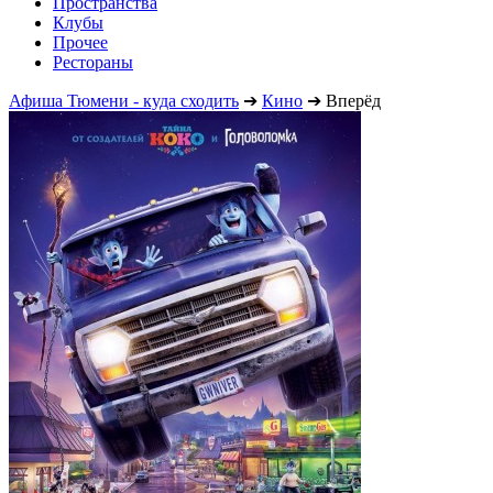
Пространства
Клубы
Прочее
Рестораны
Афиша Тюмени - куда сходить
➔
Кино
➔
Вперёд