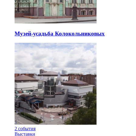
Музей-усадьба Колокольниковых
2
события
Выставки