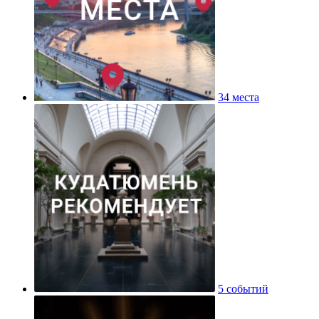
34 места
5 событий