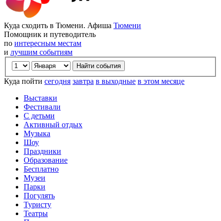
Куда сходить в Тюмени. Афиша
Тюмени
Помощник и путеводитель
по
интересным местам
и
лучшим событиям
Куда пойти
сегодня
завтра
в выходные
в этом месяце
Выставки
Фестивали
С детьми
Активный отдых
Музыка
Шоу
Праздники
Образование
Бесплатно
Музеи
Парки
Погулять
Туристу
Театры