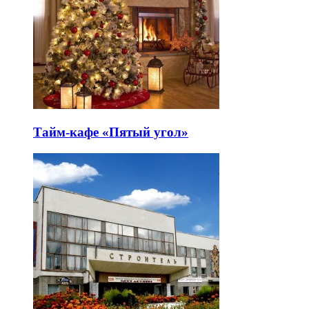
Тайм-кафе «Пятый угол»