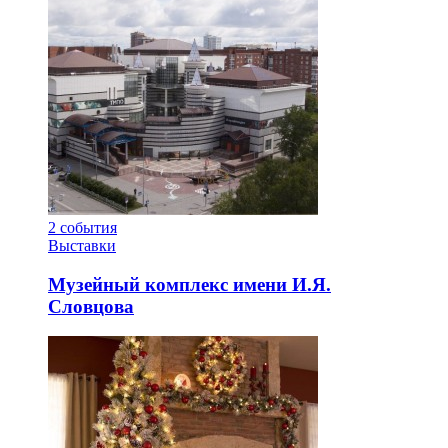
2
события
Выставки
Музейный комплекс имени И.Я.
Словцова