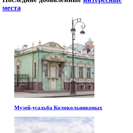
места
Музей-усадьба Колокольниковых