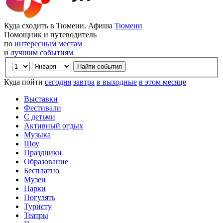
Куда сходить в Тюмени. Афиша
Тюмени
Помощник и путеводитель
по
интересным местам
и
лучшим событиям
Куда пойти
сегодня
завтра
в выходные
в этом месяце
Выставки
Фестивали
С детьми
Активный отдых
Музыка
Шоу
Праздники
Образование
Бесплатно
Музеи
Парки
Погулять
Туристу
Театры