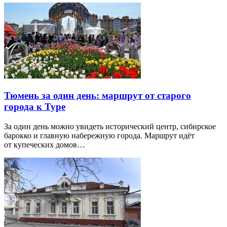
Тюмень за один день: маршрут от старого
города к Туре
За один день можно увидеть исторический центр, сибирское
барокко и главную набережную города. Маршрут идёт
от купеческих домов…