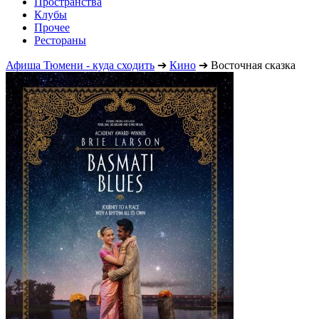
Пространства
Клубы
Прочее
Рестораны
Афиша Тюмени - куда сходить
➔
Кино
➔
Восточная сказка