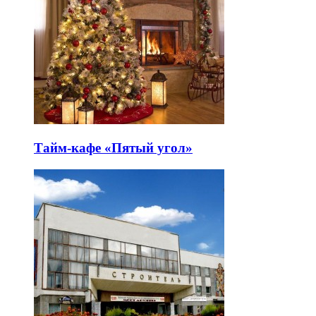
Тайм-кафе «Пятый угол»