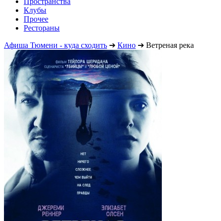
Пространства
Клубы
Прочее
Рестораны
Афиша Тюмени - куда сходить
➔
Кино
➔
Ветреная река