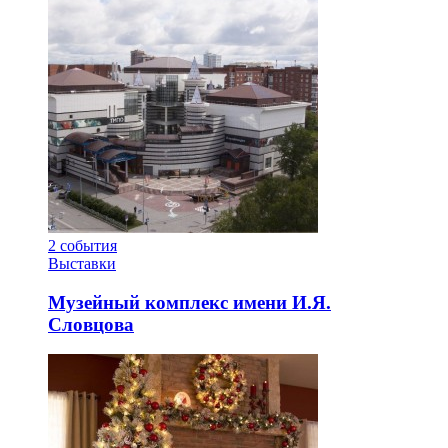
2
события
Выставки
Музейный комплекс имени И.Я.
Словцова