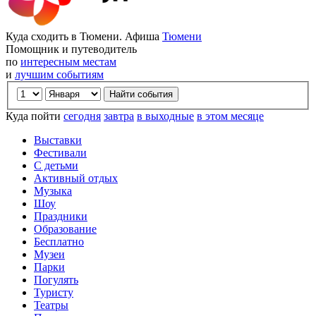
Куда сходить в Тюмени. Афиша
Тюмени
Помощник и путеводитель
по
интересным местам
и
лучшим событиям
Куда пойти
сегодня
завтра
в выходные
в этом месяце
Выставки
Фестивали
С детьми
Активный отдых
Музыка
Шоу
Праздники
Образование
Бесплатно
Музеи
Парки
Погулять
Туристу
Театры