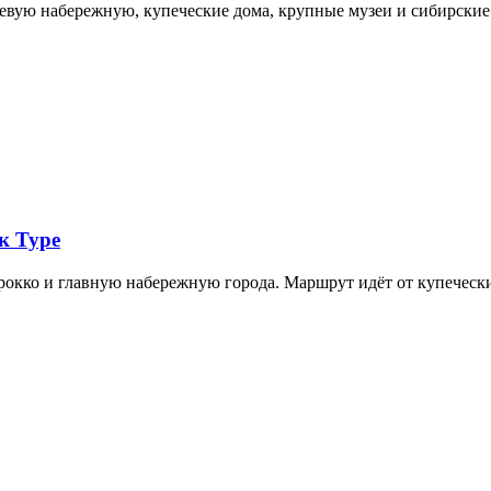
невую набережную, купеческие дома, крупные музеи и сибирск
к Туре
арокко и главную набережную города. Маршрут идёт от купечес