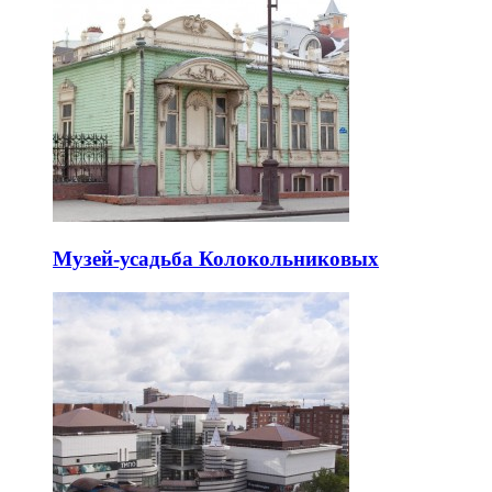
Музей-усадьба Колокольниковых