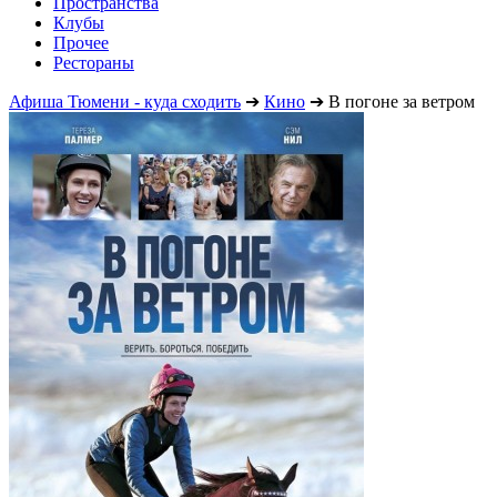
Пространства
Клубы
Прочее
Рестораны
Афиша Тюмени - куда сходить
➔
Кино
➔
В погоне за ветром