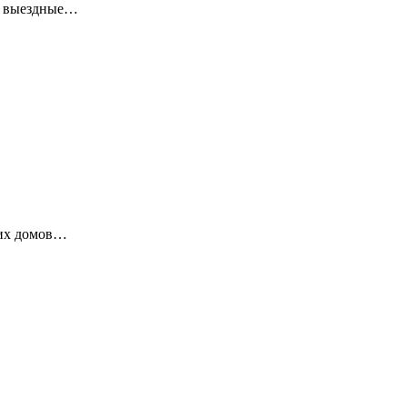
ие выездные…
ких домов…