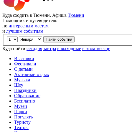
Куда сходить в Тюмени. Афиша
Тюмени
Помощник и путеводитель
по
интересным местам
и
лучшим событиям
Куда пойти
сегодня
завтра
в выходные
в этом месяце
Выставки
Фестивали
С детьми
Активный отдых
Музыка
Шоу
Праздники
Образование
Бесплатно
Музеи
Парки
Погулять
Туристу
Театры