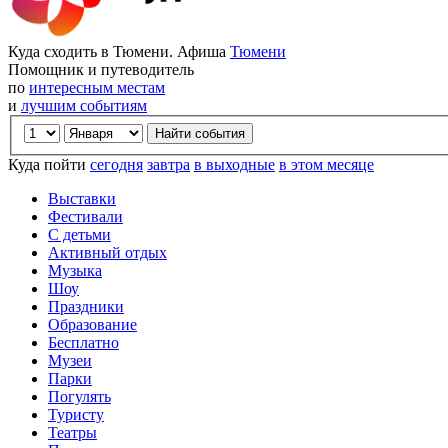
Куда сходить в Тюмени. Афиша
Тюмени
Помощник и путеводитель
по
интересным местам
и
лучшим событиям
Куда пойти
сегодня
завтра
в выходные
в этом месяце
Выставки
Фестивали
С детьми
Активный отдых
Музыка
Шоу
Праздники
Образование
Бесплатно
Музеи
Парки
Погулять
Туристу
Театры