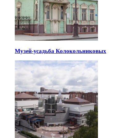
Музей-усадьба Колокольниковых