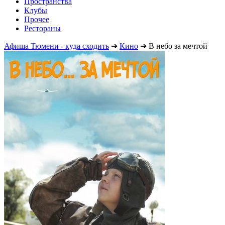
Пространства
Клубы
Прочее
Рестораны
Афиша Тюмени - куда сходить
➔
Кино
➔
В небо за мечтой