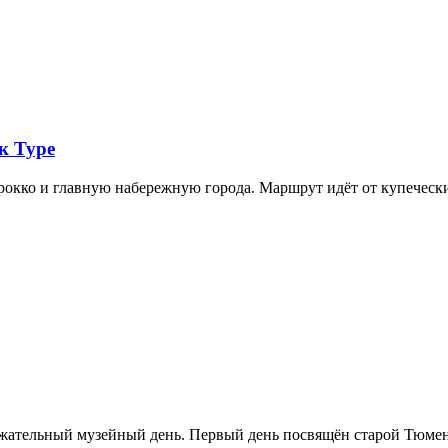
к Туре
арокко и главную набережную города. Маршрут идёт от купечес
ржательный музейный день. Первый день посвящён старой Тюме