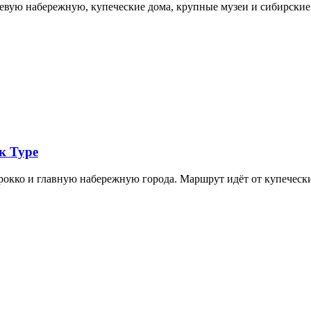
невую набережную, купеческие дома, крупные музеи и сибирск
к Туре
арокко и главную набережную города. Маршрут идёт от купечес