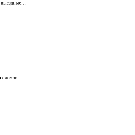
ие выездные…
ких домов…