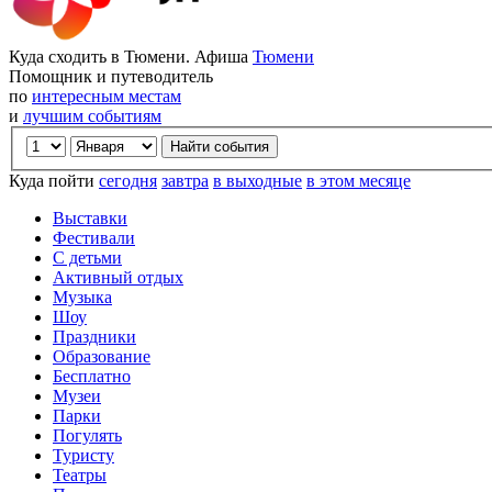
Куда сходить в Тюмени. Афиша
Тюмени
Помощник и путеводитель
по
интересным местам
и
лучшим событиям
Куда пойти
сегодня
завтра
в выходные
в этом месяце
Выставки
Фестивали
С детьми
Активный отдых
Музыка
Шоу
Праздники
Образование
Бесплатно
Музеи
Парки
Погулять
Туристу
Театры