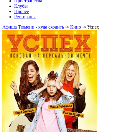
Пространства
Клубы
Прочее
Рестораны
Афиша Тюмени - куда сходить
➔
Кино
➔
Успех