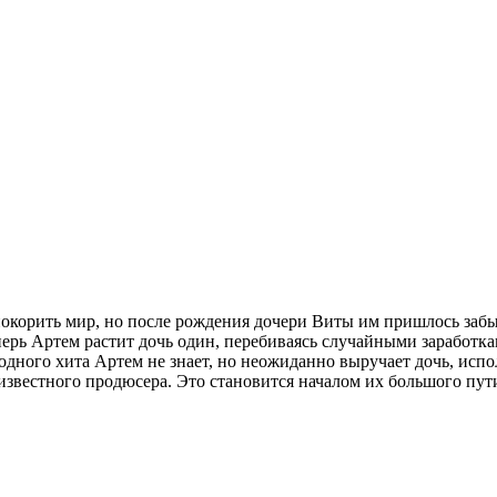
окорить мир, но после рождения дочери Виты им пришлось забыть
Теперь Артем растит дочь один, перебиваясь случайными зарабо
дного хита Артем не знает, но неожиданно выручает дочь, испо
вестного продюсера. Это становится началом их большого пути к