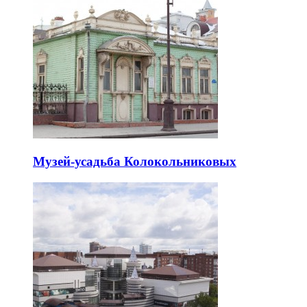
Музей-усадьба Колокольниковых