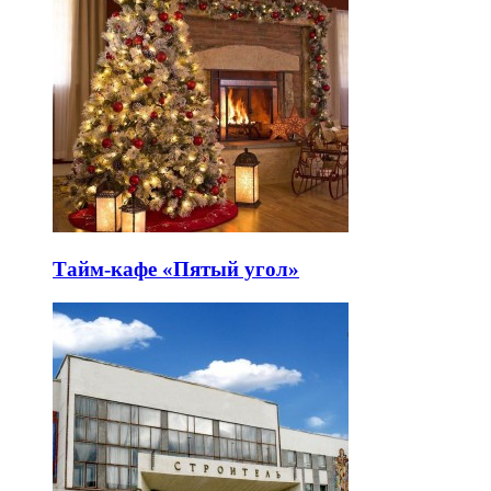
Тайм-кафе «Пятый угол»