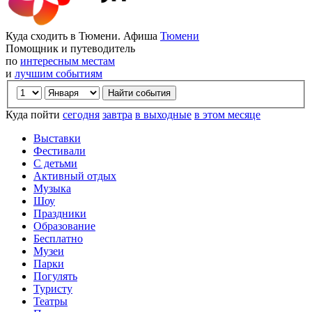
Куда сходить в Тюмени. Афиша
Тюмени
Помощник и путеводитель
по
интересным местам
и
лучшим событиям
Куда пойти
сегодня
завтра
в выходные
в этом месяце
Выставки
Фестивали
С детьми
Активный отдых
Музыка
Шоу
Праздники
Образование
Бесплатно
Музеи
Парки
Погулять
Туристу
Театры