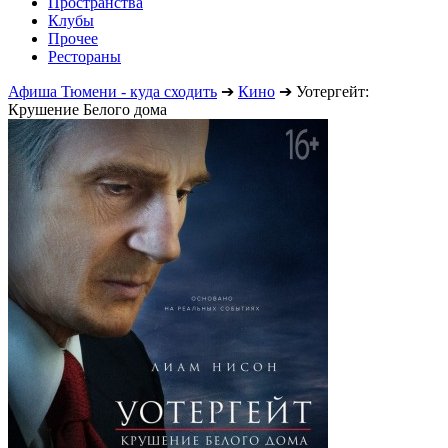
Пространства
Клубы
Прочее
Рестораны
Афиша Тюмени - куда сходить
➔
Кино
➔
Уотергейт:
Крушение Белого дома