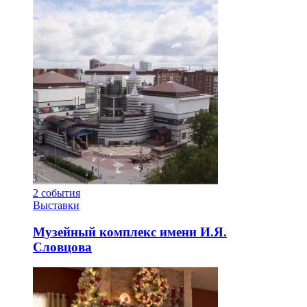
2
события
Выставки
Музейный комплекс имени И.Я.
Словцова