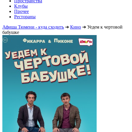
Пространства
Клубы
Прочее
Рестораны
Афиша Тюмени - куда сходить
➔
Кино
➔
Уедем к чертовой
бабушке