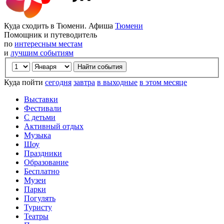
Куда сходить в Тюмени. Афиша
Тюмени
Помощник и путеводитель
по
интересным местам
и
лучшим событиям
Куда пойти
сегодня
завтра
в выходные
в этом месяце
Выставки
Фестивали
С детьми
Активный отдых
Музыка
Шоу
Праздники
Образование
Бесплатно
Музеи
Парки
Погулять
Туристу
Театры