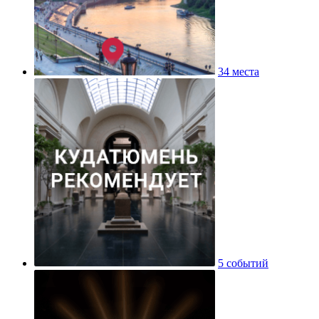
34 места
5 событий