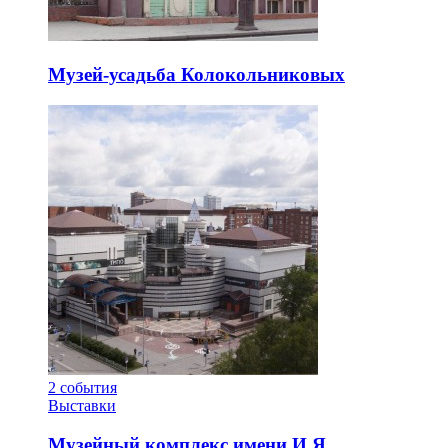
Музей-усадьба Колокольниковых
2
события
Выставки
Музейный комплекс имени И.Я.