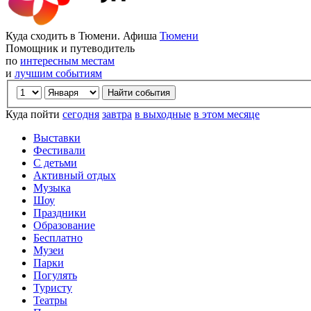
Куда сходить в Тюмени. Афиша
Тюмени
Помощник и путеводитель
по
интересным местам
и
лучшим событиям
Куда пойти
сегодня
завтра
в выходные
в этом месяце
Выставки
Фестивали
С детьми
Активный отдых
Музыка
Шоу
Праздники
Образование
Бесплатно
Музеи
Парки
Погулять
Туристу
Театры