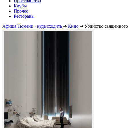
Пространства
Клубы
Прочее
Рестораны
Афиша Тюмени - куда сходить
➔
Кино
➔
Убийство священного