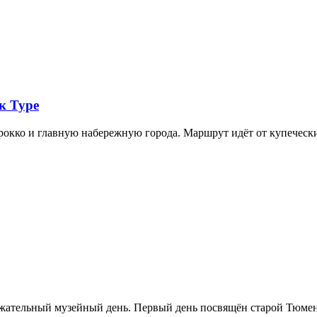
к Туре
арокко и главную набережную города. Маршрут идёт от купечес
ржательный музейный день. Первый день посвящён старой Тюме