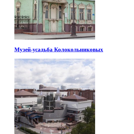
Музей-усадьба Колокольниковых