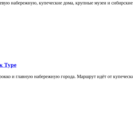
невую набережную, купеческие дома, крупные музеи и сибирск
к Туре
арокко и главную набережную города. Маршрут идёт от купечес