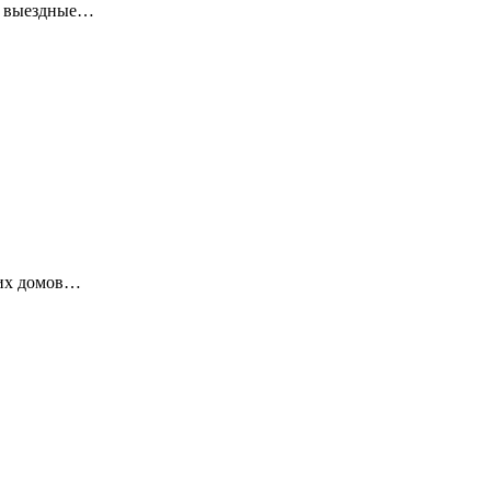
ие выездные…
ких домов…