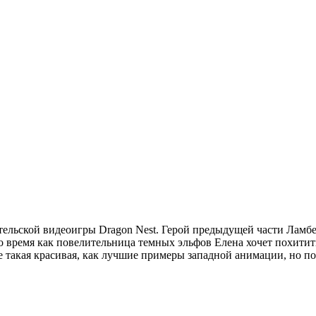
льской видеоигры Dragon Nest. Герой предыдущей части Ламбер
 то время как повелительница темных эльфов Елена хочет похити
 такая красивая, как лучшие примеры западной анимации, но по