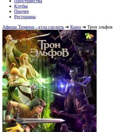
Пространства
Клубы
Прочее
Рестораны
Афиша Тюмени - куда сходить
➔
Кино
➔
Трон эльфов