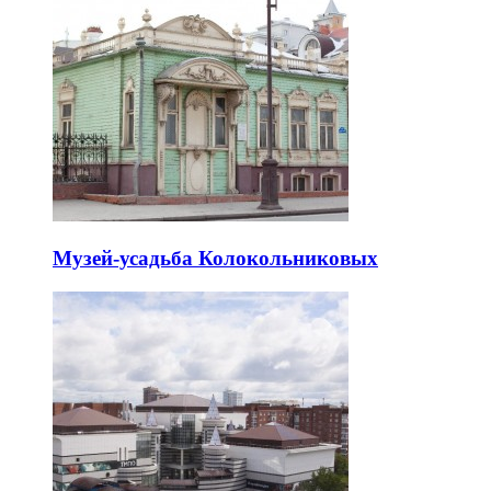
Музей-усадьба Колокольниковых