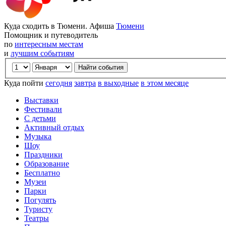
Куда сходить в Тюмени. Афиша
Тюмени
Помощник и путеводитель
по
интересным местам
и
лучшим событиям
Куда пойти
сегодня
завтра
в выходные
в этом месяце
Выставки
Фестивали
С детьми
Активный отдых
Музыка
Шоу
Праздники
Образование
Бесплатно
Музеи
Парки
Погулять
Туристу
Театры