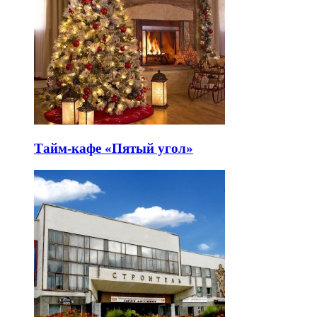
Тайм-кафе «Пятый угол»