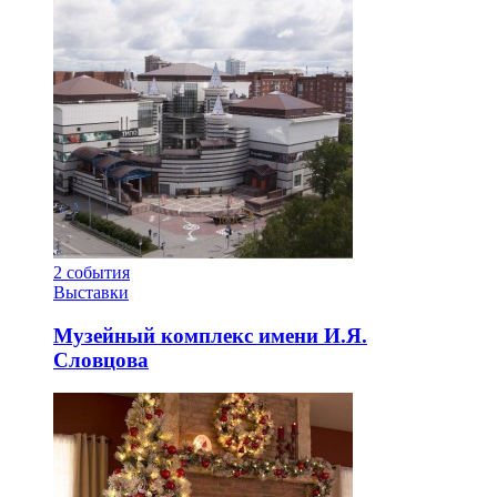
2
события
Выставки
Музейный комплекс имени И.Я.
Словцова