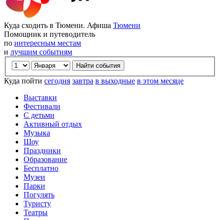
Куда сходить в Тюмени. Афиша
Тюмени
Помощник и путеводитель
по
интересным местам
и
лучшим событиям
Куда пойти
сегодня
завтра
в выходные
в этом месяце
Выставки
Фестивали
С детьми
Активный отдых
Музыка
Шоу
Праздники
Образование
Бесплатно
Музеи
Парки
Погулять
Туристу
Театры