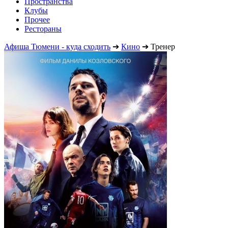
Пространства
Клубы
Прочее
Рестораны
Афиша Тюмени - куда сходить
➔
Кино
➔
Тренер