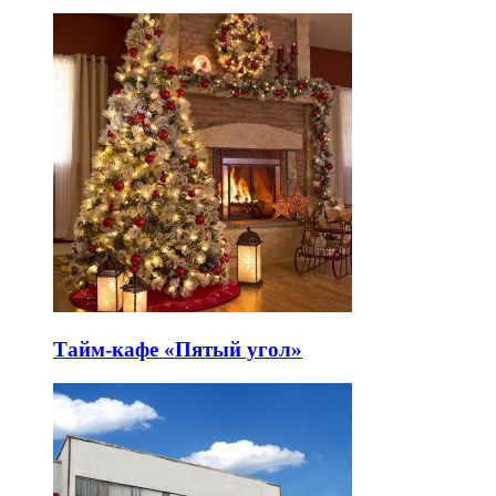
Тайм-кафе «Пятый угол»