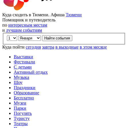
Куда сходить в Тюмени. Афиша
Тюмени
Помощник и путеводитель
по
интересным местам
и
лучшим событиям
Куда пойти
сегодня
завтра
в выходные
в этом месяце
Выставки
Фестивали
С детьми
Активный отдых
Музыка
Шоу
Праздники
Образование
Бесплатно
Музеи
Парки
Погулять
Туристу
Театры