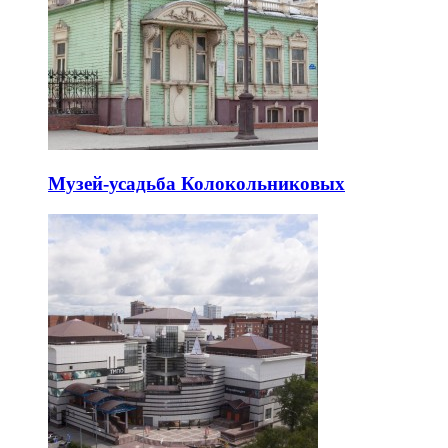
Музей-усадьба Колокольниковых