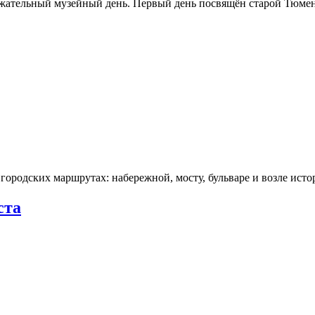
ржательный музейный день. Первый день посвящён старой Тюме
городских маршрутах: набережной, мосту, бульваре и возле ис
ста