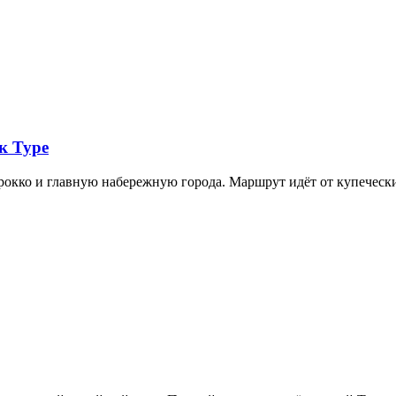
к Туре
арокко и главную набережную города. Маршрут идёт от купечес