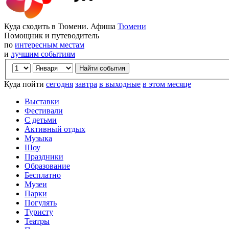
Куда сходить в Тюмени. Афиша
Тюмени
Помощник и путеводитель
по
интересным местам
и
лучшим событиям
Куда пойти
сегодня
завтра
в выходные
в этом месяце
Выставки
Фестивали
С детьми
Активный отдых
Музыка
Шоу
Праздники
Образование
Бесплатно
Музеи
Парки
Погулять
Туристу
Театры