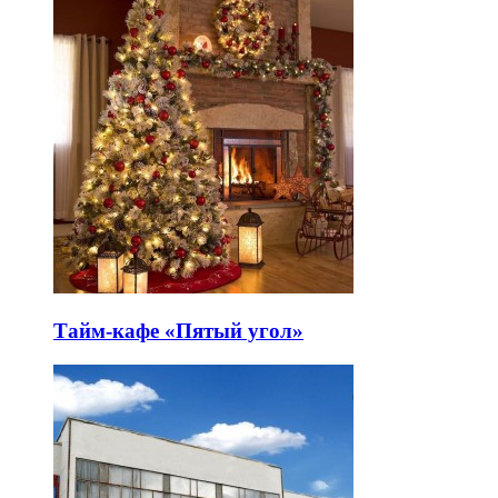
Тайм-кафе «Пятый угол»