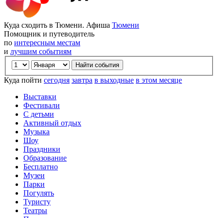
Куда сходить в Тюмени. Афиша
Тюмени
Помощник и путеводитель
по
интересным местам
и
лучшим событиям
Куда пойти
сегодня
завтра
в выходные
в этом месяце
Выставки
Фестивали
С детьми
Активный отдых
Музыка
Шоу
Праздники
Образование
Бесплатно
Музеи
Парки
Погулять
Туристу
Театры