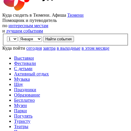
Куда сходить в Тюмени. Афиша
Тюмени
Помощник и путеводитель
по
интересным местам
и
лучшим событиям
Куда пойти
сегодня
завтра
в выходные
в этом месяце
Выставки
Фестивали
С детьми
Активный отдых
Музыка
Шоу
Праздники
Образование
Бесплатно
Музеи
Парки
Погулять
Туристу
Театры