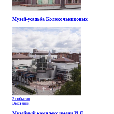
Музей-усадьба Колокольниковых
2
события
Выставки
Музейный комплекс имени И.Я.