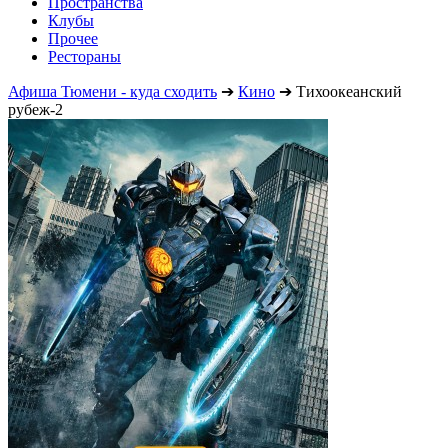
Пространства
Клубы
Прочее
Рестораны
Афиша Тюмени - куда сходить
➔
Кино
➔
Тихоокеанский
рубеж-2