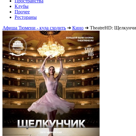
Пространства
Клубы
Прочее
Рестораны
Афиша Тюмени - куда сходить
➔
Кино
➔
TheatreHD: Щелкунч