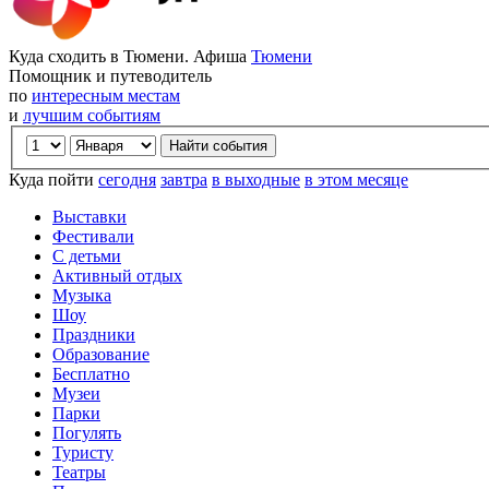
Куда сходить в Тюмени. Афиша
Тюмени
Помощник и путеводитель
по
интересным местам
и
лучшим событиям
Куда пойти
сегодня
завтра
в выходные
в этом месяце
Выставки
Фестивали
С детьми
Активный отдых
Музыка
Шоу
Праздники
Образование
Бесплатно
Музеи
Парки
Погулять
Туристу
Театры