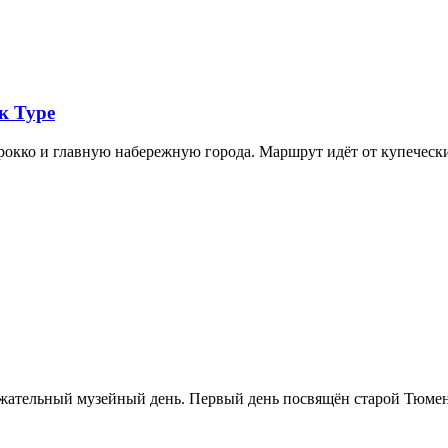
к Туре
арокко и главную набережную города. Маршрут идёт от купечес
ржательный музейный день. Первый день посвящён старой Тюме