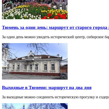
Тюмень за один день: маршрут от старого города 
За один день можно увидеть исторический центр, сибирское б
Выходные в Тюмени: маршрут на два дня
За выходные можно соединить историческую прогулку и соде