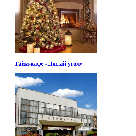
Тайм-кафе «Пятый угол»