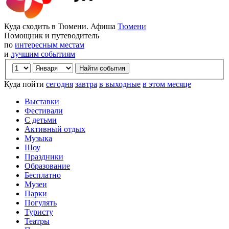
Куда сходить в Тюмени. Афиша
Тюмени
Помощник и путеводитель
по
интересным местам
и
лучшим событиям
Куда пойти
сегодня
завтра
в выходные
в этом месяце
Выставки
Фестивали
С детьми
Активный отдых
Музыка
Шоу
Праздники
Образование
Бесплатно
Музеи
Парки
Погулять
Туристу
Театры