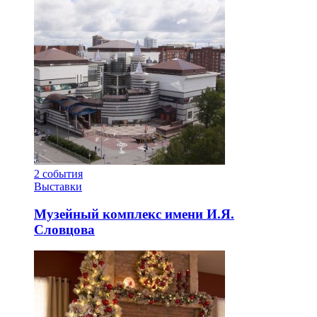
2
события
Выставки
Музейный комплекс имени И.Я.
Словцова