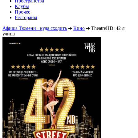
Пространства
Клубы
Прочее
Рестораны
Афиша Тюмени - куда сходить
➔
Кино
➔
TheatreHD: 42-я
улица