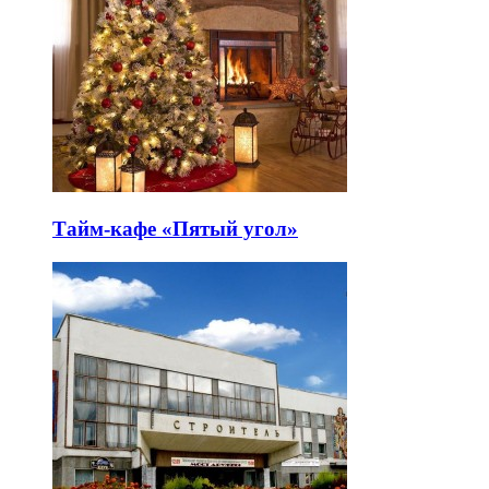
Тайм-кафе «Пятый угол»