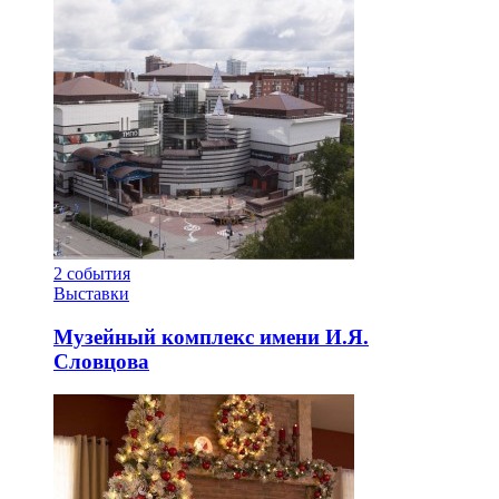
2
события
Выставки
Музейный комплекс имени И.Я.
Словцова