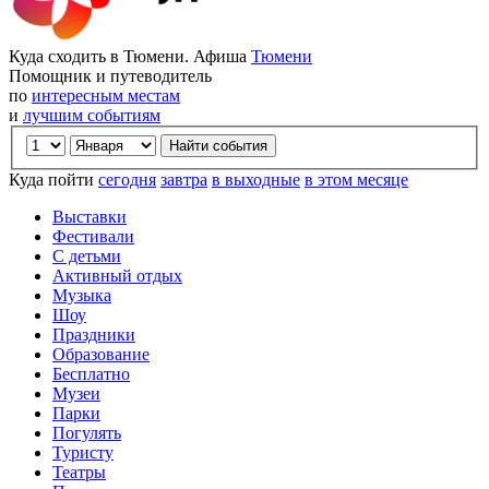
Куда сходить в Тюмени. Афиша
Тюмени
Помощник и путеводитель
по
интересным местам
и
лучшим событиям
Куда пойти
сегодня
завтра
в выходные
в этом месяце
Выставки
Фестивали
С детьми
Активный отдых
Музыка
Шоу
Праздники
Образование
Бесплатно
Музеи
Парки
Погулять
Туристу
Театры