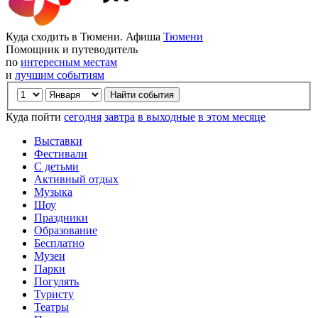
Куда сходить в Тюмени. Афиша
Тюмени
Помощник и путеводитель
по
интересным местам
и
лучшим событиям
Куда пойти
сегодня
завтра
в выходные
в этом месяце
Выставки
Фестивали
С детьми
Активный отдых
Музыка
Шоу
Праздники
Образование
Бесплатно
Музеи
Парки
Погулять
Туристу
Театры