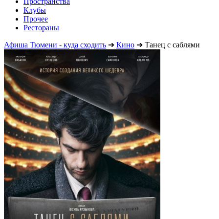
Пространства
Клубы
Прочее
Рестораны
Афиша Тюмени - куда сходить
➔
Кино
➔
Танец с саблями