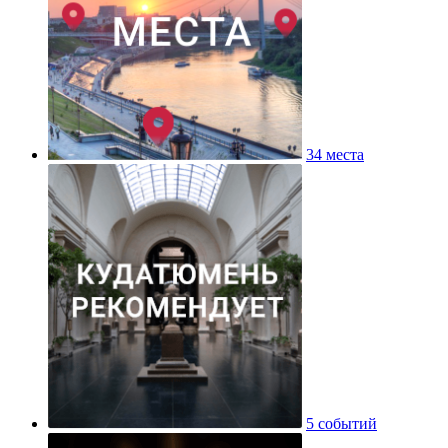
34 места
5 событий