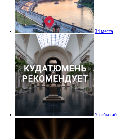
34 места
5 событий