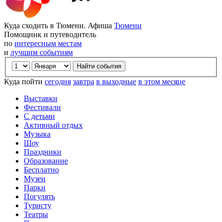
Куда сходить в Тюмени. Афиша
Тюмени
Помощник и путеводитель
по
интересным местам
и
лучшим событиям
Куда пойти
сегодня
завтра
в выходные
в этом месяце
Выставки
Фестивали
С детьми
Активный отдых
Музыка
Шоу
Праздники
Образование
Бесплатно
Музеи
Парки
Погулять
Туристу
Театры