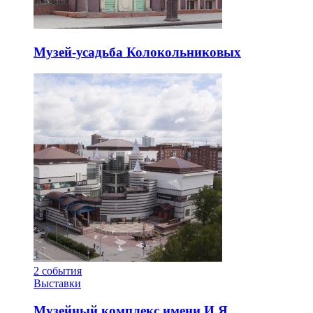
Музей-усадьба Колокольниковых
2
события
Выставки
Музейный комплекс имени И.Я.