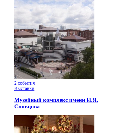
2
события
Выставки
Музейный комплекс имени И.Я.
Словцова