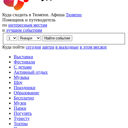
Куда сходить в Тюмени. Афиша
Тюмени
Помощник и путеводитель
по
интересным местам
и
лучшим событиям
Куда пойти
сегодня
завтра
в выходные
в этом месяце
Выставки
Фестивали
С детьми
Активный отдых
Музыка
Шоу
Праздники
Образование
Бесплатно
Музеи
Парки
Погулять
Туристу
Театры