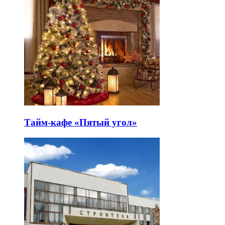
Тайм-кафе «Пятый угол»