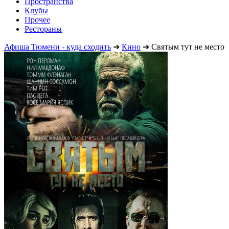
Пространства
Клубы
Прочее
Рестораны
Афиша Тюмени - куда сходить
➔
Кино
➔
Святым тут не место