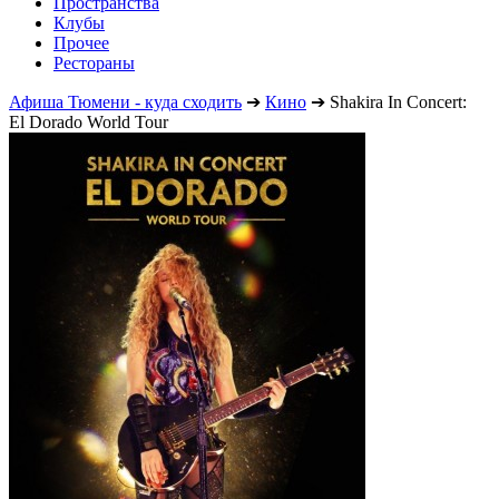
Пространства
Клубы
Прочее
Рестораны
Афиша Тюмени - куда сходить
➔
Кино
➔
Shakira In Concert:
El Dorado World Tour