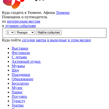
Куда сходить в Тюмени. Афиша
Тюмени
Помощник и путеводитель
по
интересным местам
и
лучшим событиям
Куда пойти
сегодня
завтра
в выходные
в этом месяце
Выставки
Фестивали
С детьми
Активный отдых
Музыка
Шоу
Праздники
Образование
Бесплатно
Музеи
Парки
Погулять
Туристу
Театры