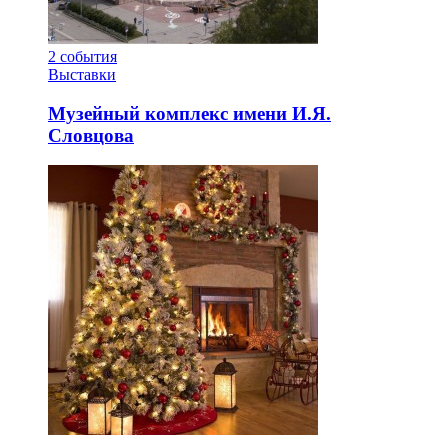
2
события
Выставки
Музейный комплекс имени И.Я.
Словцова