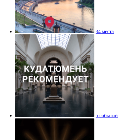
34 места
5 событий