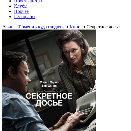
Пространства
Клубы
Прочее
Рестораны
Афиша Тюмени - куда сходить
➔
Кино
➔
Секретное досье