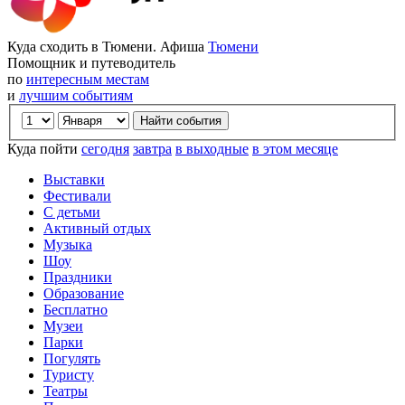
Куда сходить в Тюмени. Афиша
Тюмени
Помощник и путеводитель
по
интересным местам
и
лучшим событиям
Куда пойти
сегодня
завтра
в выходные
в этом месяце
Выставки
Фестивали
С детьми
Активный отдых
Музыка
Шоу
Праздники
Образование
Бесплатно
Музеи
Парки
Погулять
Туристу
Театры