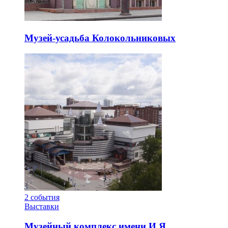
Музей-усадьба Колокольниковых
2
события
Выставки
Музейный комплекс имени И.Я.