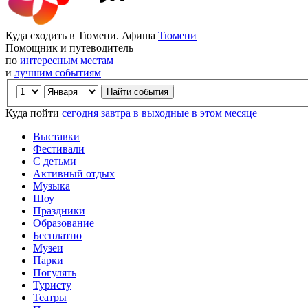
Куда сходить в Тюмени. Афиша
Тюмени
Помощник и путеводитель
по
интересным местам
и
лучшим событиям
Куда пойти
сегодня
завтра
в выходные
в этом месяце
Выставки
Фестивали
С детьми
Активный отдых
Музыка
Шоу
Праздники
Образование
Бесплатно
Музеи
Парки
Погулять
Туристу
Театры