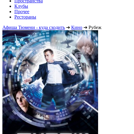
Пространства
Клубы
Прочее
Рестораны
Афиша Тюмени - куда сходить
➔
Кино
➔
Рубеж