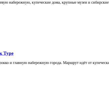
невую набережную, купеческие дома, крупные музеи и сибирск
к Туре
арокко и главную набережную города. Маршрут идёт от купечес