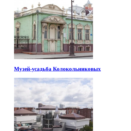
Музей-усадьба Колокольниковых