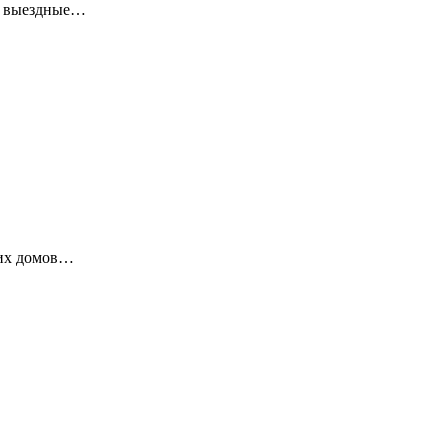
ие выездные…
ких домов…