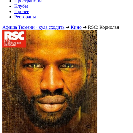
Пространства
Клубы
Прочее
Рестораны
Афиша Тюмени - куда сходить
➔
Кино
➔
RSC: Кориолан