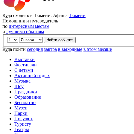
Куда сходить в Тюмени. Афиша
Тюмени
Помощник и путеводитель
по
интересным местам
и
лучшим событиям
Куда пойти
сегодня
завтра
в выходные
в этом месяце
Выставки
Фестивали
С детьми
Активный отдых
Музыка
Шоу
Праздники
Образование
Бесплатно
Музеи
Парки
Погулять
Туристу
Театры