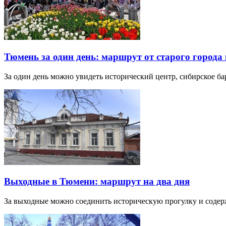
Тюмень за один день: маршрут от старого города 
За один день можно увидеть исторический центр, сибирское б
Выходные в Тюмени: маршрут на два дня
За выходные можно соединить историческую прогулку и соде