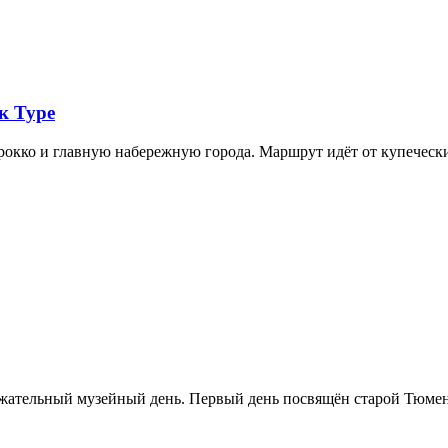
к Туре
арокко и главную набережную города. Маршрут идёт от купечес
ржательный музейный день. Первый день посвящён старой Тюме