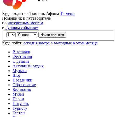
Куда сходить в Тюмени. Афиша
Тюмени
Помощник и путеводитель
по
интересным местам
и
лучшим событиям
Куда пойти
сегодня
завтра
в выходные
в этом месяце
Выставки
Фестивали
С детьми
Активный отдых
Музыка
Шоу
Праздники
Образование
Бесплатно
Музеи
Парки
Погулять
Туристу
Театры