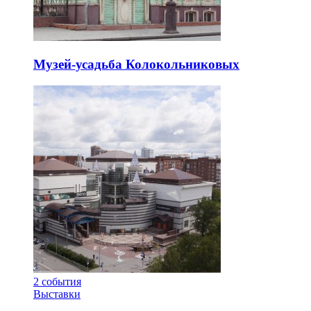
Музей-усадьба Колокольниковых
2
события
Выставки