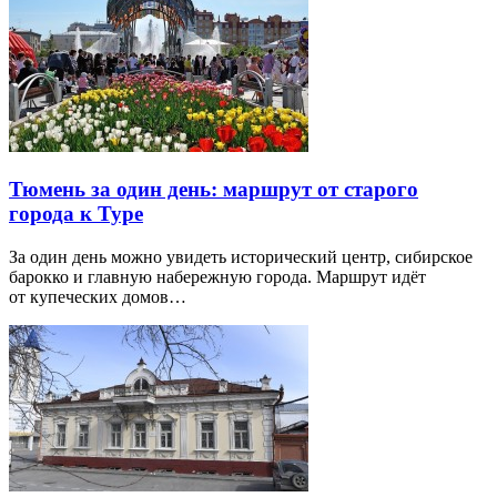
Тюмень за один день: маршрут от старого
города к Туре
За один день можно увидеть исторический центр, сибирское
барокко и главную набережную города. Маршрут идёт
от купеческих домов…