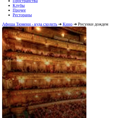
Пространства
Клубы
Прочее
Рестораны
Афиша Тюмени - куда сходить
➔
Кино
➔
Рисунки дождем