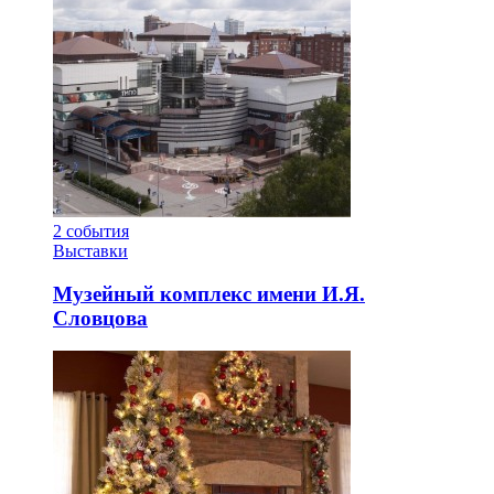
2
события
Выставки
Музейный комплекс имени И.Я.
Словцова