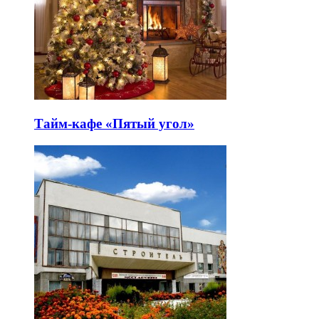
Тайм-кафе «Пятый угол»