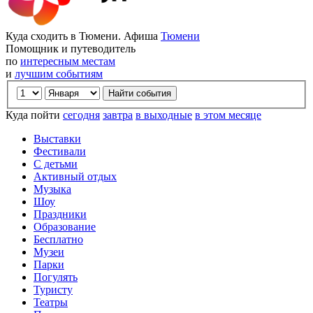
Куда сходить в Тюмени. Афиша
Тюмени
Помощник и путеводитель
по
интересным местам
и
лучшим событиям
Куда пойти
сегодня
завтра
в выходные
в этом месяце
Выставки
Фестивали
С детьми
Активный отдых
Музыка
Шоу
Праздники
Образование
Бесплатно
Музеи
Парки
Погулять
Туристу
Театры