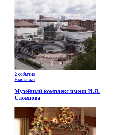
2
события
Выставки
Музейный комплекс имени И.Я.
Словцова