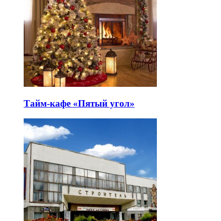
Тайм-кафе «Пятый угол»