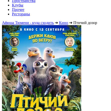
Пространства
Клубы
Прочее
Рестораны
Афиша Тюмени - куда сходить
➔
Кино
➔
Птичий дозор