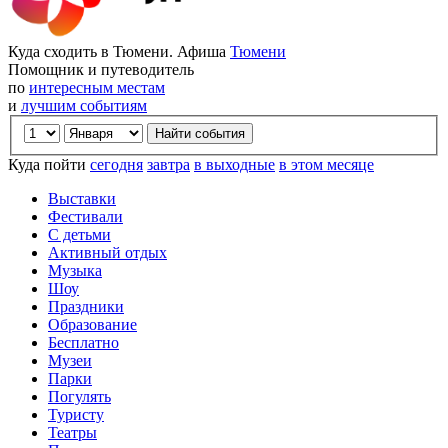
Куда сходить в Тюмени. Афиша
Тюмени
Помощник и путеводитель
по
интересным местам
и
лучшим событиям
Куда пойти
сегодня
завтра
в выходные
в этом месяце
Выставки
Фестивали
С детьми
Активный отдых
Музыка
Шоу
Праздники
Образование
Бесплатно
Музеи
Парки
Погулять
Туристу
Театры