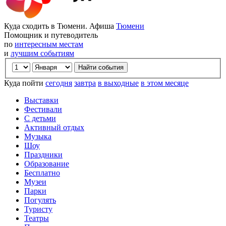
Куда сходить в Тюмени. Афиша
Тюмени
Помощник и путеводитель
по
интересным местам
и
лучшим событиям
Куда пойти
сегодня
завтра
в выходные
в этом месяце
Выставки
Фестивали
С детьми
Активный отдых
Музыка
Шоу
Праздники
Образование
Бесплатно
Музеи
Парки
Погулять
Туристу
Театры