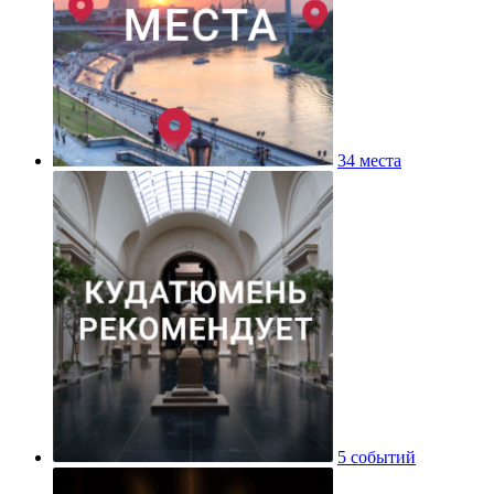
34 места
5 событий