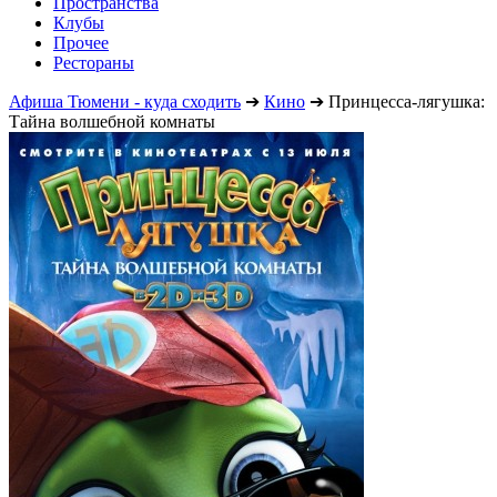
Пространства
Клубы
Прочее
Рестораны
Афиша Тюмени - куда сходить
➔
Кино
➔
Принцесса-лягушка:
Тайна волшебной комнаты