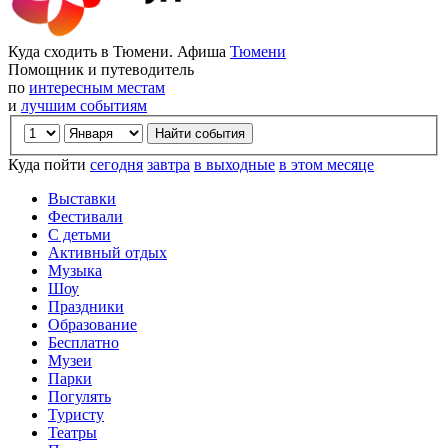
Куда сходить в Тюмени. Афиша
Тюмени
Помощник и путеводитель
по
интересным местам
и
лучшим событиям
Куда пойти
сегодня
завтра
в выходные
в этом месяце
Выставки
Фестивали
С детьми
Активный отдых
Музыка
Шоу
Праздники
Образование
Бесплатно
Музеи
Парки
Погулять
Туристу
Театры