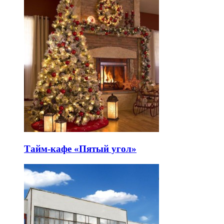
Тайм-кафе «Пятый угол»