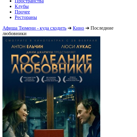
Пространства
Клубы
Прочее
Рестораны
Афиша Тюмени - куда сходить
➔
Кино
➔
Последние
любовники