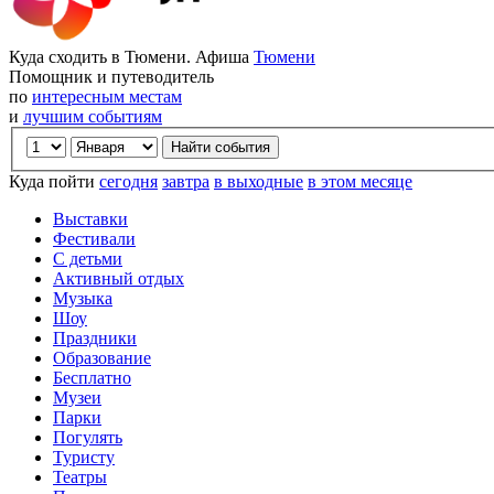
Куда сходить в Тюмени. Афиша
Тюмени
Помощник и путеводитель
по
интересным местам
и
лучшим событиям
Куда пойти
сегодня
завтра
в выходные
в этом месяце
Выставки
Фестивали
С детьми
Активный отдых
Музыка
Шоу
Праздники
Образование
Бесплатно
Музеи
Парки
Погулять
Туристу
Театры