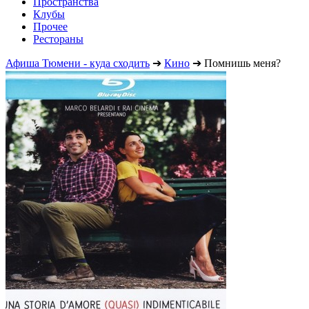
Пространства
Клубы
Прочее
Рестораны
Афиша Тюмени - куда сходить
➔
Кино
➔
Помнишь меня?