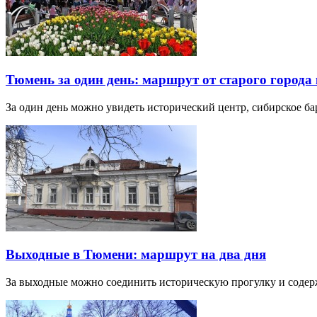
Тюмень за один день: маршрут от старого города 
За один день можно увидеть исторический центр, сибирское б
Выходные в Тюмени: маршрут на два дня
За выходные можно соединить историческую прогулку и соде