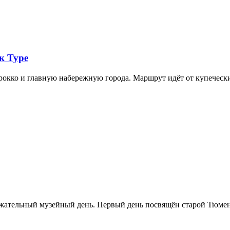
к Туре
арокко и главную набережную города. Маршрут идёт от купечес
ржательный музейный день. Первый день посвящён старой Тюме