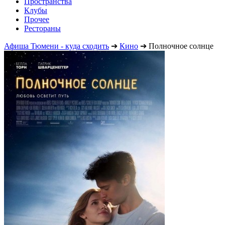
Пространства
Клубы
Прочее
Рестораны
Афиша Тюмени - куда сходить
➔
Кино
➔
Полночное солнце