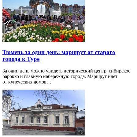
Тюмень за один день: маршрут от старого
города к Туре
За один день можно увидеть исторический центр, сибирское
барокко и главную набережную города. Маршрут идёт
от купеческих домов…