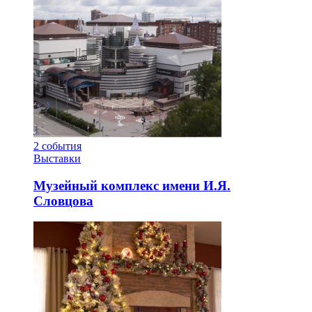
2
события
Выставки
Музейный комплекс имени И.Я.
Словцова