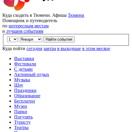
Куда сходить в Тюмени. Афиша
Тюмени
Помощник и путеводитель
по
интересным местам
и
лучшим событиям
Куда пойти
сегодня
завтра
в выходные
в этом месяце
Выставки
Фестивали
С детьми
Активный отдых
Музыка
Шоу
Праздники
Образование
Бесплатно
Музеи
Парки
Погулять
Туристу
Театры