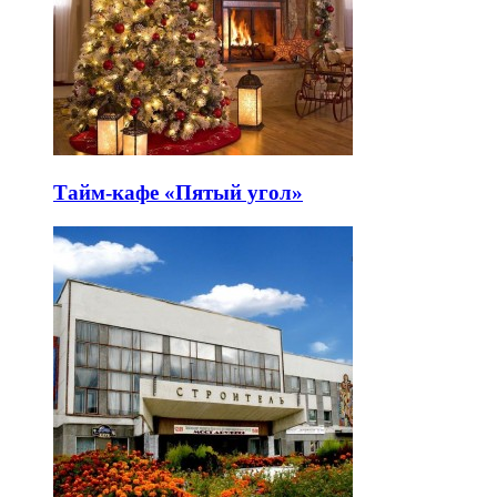
Тайм-кафе «Пятый угол»