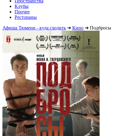
Пространства
Клубы
Прочее
Рестораны
Афиша Тюмени - куда сходить
➔
Кино
➔
Подбросы