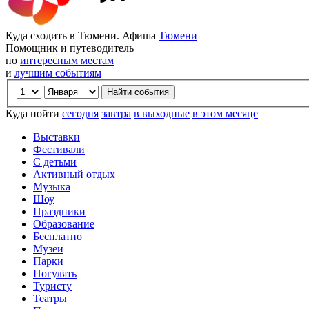
Куда сходить в Тюмени. Афиша
Тюмени
Помощник и путеводитель
по
интересным местам
и
лучшим событиям
Куда пойти
сегодня
завтра
в выходные
в этом месяце
Выставки
Фестивали
С детьми
Активный отдых
Музыка
Шоу
Праздники
Образование
Бесплатно
Музеи
Парки
Погулять
Туристу
Театры