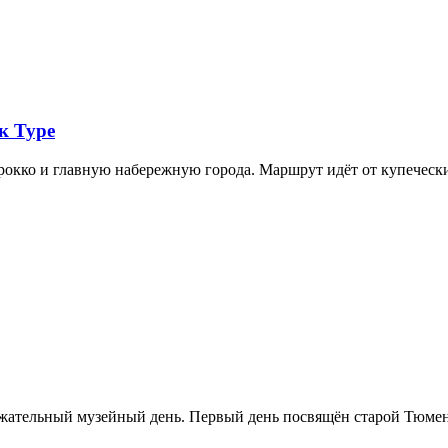
к Туре
арокко и главную набережную города. Маршрут идёт от купечес
ржательный музейный день. Первый день посвящён старой Тюме