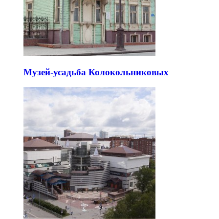
Музей-усадьба Колокольниковых