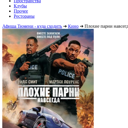
Пространства
Клубы
Прочее
Рестораны
Афиша Тюмени - куда сходить
➔
Кино
➔
Плохие парни навсег