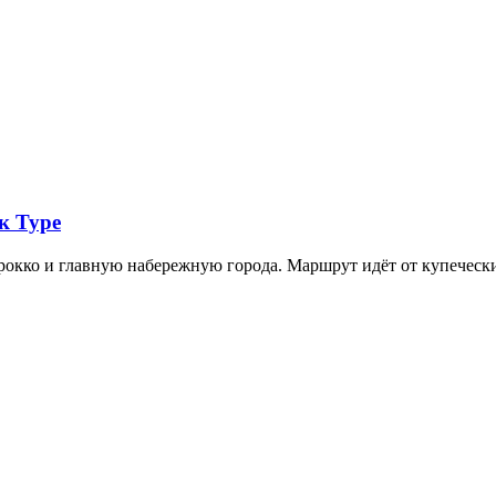
к Туре
арокко и главную набережную города. Маршрут идёт от купечес