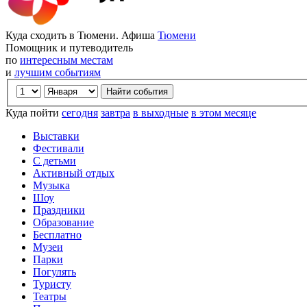
Куда сходить в Тюмени. Афиша
Тюмени
Помощник и путеводитель
по
интересным местам
и
лучшим событиям
Куда пойти
сегодня
завтра
в выходные
в этом месяце
Выставки
Фестивали
С детьми
Активный отдых
Музыка
Шоу
Праздники
Образование
Бесплатно
Музеи
Парки
Погулять
Туристу
Театры