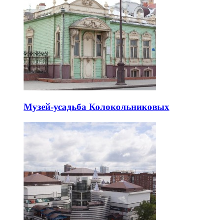
Музей-усадьба Колокольниковых