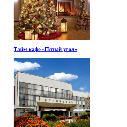
Тайм-кафе «Пятый угол»