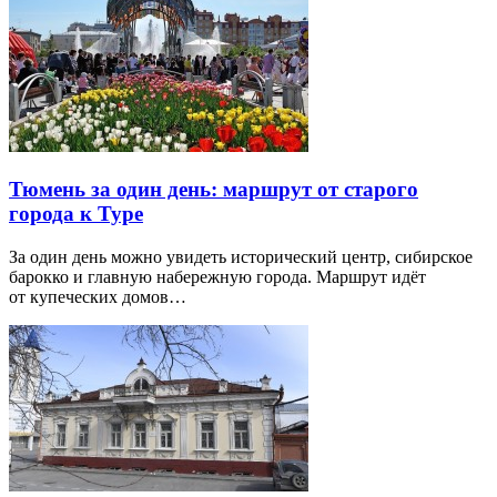
Тюмень за один день: маршрут от старого
города к Туре
За один день можно увидеть исторический центр, сибирское
барокко и главную набережную города. Маршрут идёт
от купеческих домов…