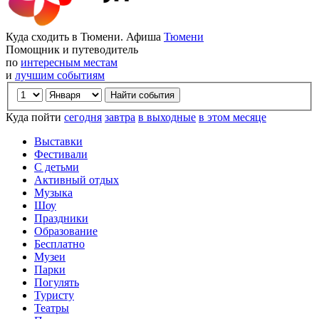
Куда сходить в Тюмени. Афиша
Тюмени
Помощник и путеводитель
по
интересным местам
и
лучшим событиям
Куда пойти
сегодня
завтра
в выходные
в этом месяце
Выставки
Фестивали
С детьми
Активный отдых
Музыка
Шоу
Праздники
Образование
Бесплатно
Музеи
Парки
Погулять
Туристу
Театры