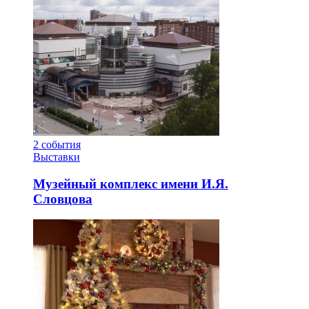
2
события
Выставки
Музейный комплекс имени И.Я.
Словцова