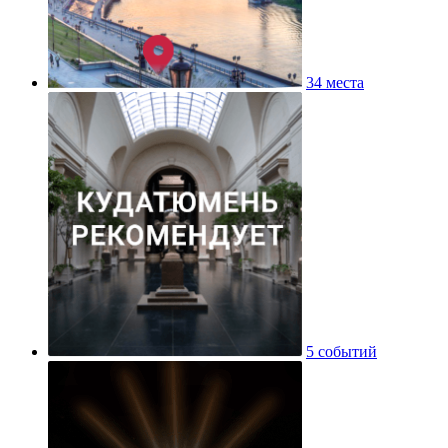
34 места
5 событий