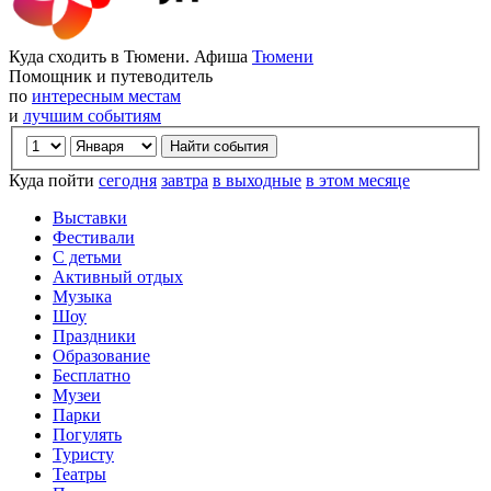
Куда сходить в Тюмени. Афиша
Тюмени
Помощник и путеводитель
по
интересным местам
и
лучшим событиям
Куда пойти
сегодня
завтра
в выходные
в этом месяце
Выставки
Фестивали
С детьми
Активный отдых
Музыка
Шоу
Праздники
Образование
Бесплатно
Музеи
Парки
Погулять
Туристу
Театры