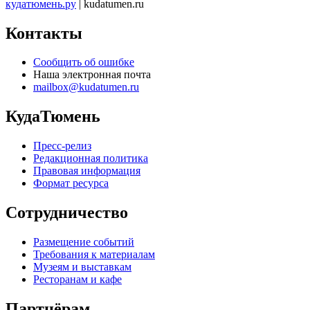
кудатюмень.ру
| kudatumen.ru
Контакты
Сообщить об ошибке
Наша электронная почта
mailbox@kudatumen.ru
КудаТюмень
Пресс-релиз
Редакционная политика
Правовая информация
Формат ресурса
Сотрудничество
Размещение событий
Требования к материалам
Музеям и выставкам
Ресторанам и кафе
Партнёрам