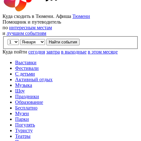
Куда сходить в Тюмени. Афиша
Тюмени
Помощник и путеводитель
по
интересным местам
и
лучшим событиям
Куда пойти
сегодня
завтра
в выходные
в этом месяце
Выставки
Фестивали
С детьми
Активный отдых
Музыка
Шоу
Праздники
Образование
Бесплатно
Музеи
Парки
Погулять
Туристу
Театры