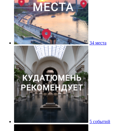
34 места
5 событий