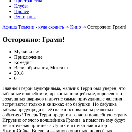
Пространства
Клубы
Прочее
Рестораны
Афиша Тюмени - куда сходить
➔
Кино
➔
Осторожно: Грамп!
Осторожно: Грамп!
Мультфильм
Приключение
Комедия
Великобритания, Мексика
2018
6+
Главный герой мультфильма, мальчик Терри был уверен, что
забавные волшебники, драконы-полицейские, королевство
воздушных шариков и другие самые причудливые явления
встречаются только в книжках его бабушки. Но бабушка
забыла предупредить: её сказки основаны на реальных
событиях! Теперь Терри предстоит спасти волшебную страну
Игрувию от злого волшебника Грампа, а помогать ему будут
мечтательная принцесса Лучик и птичка-навигатор
ДжипиСойка. Впереди — много опасных, но весёлых