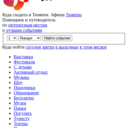
Куда сходить в Тюмени. Афиша
Тюмени
Помощник и путеводитель
по
интересным местам
и
лучшим событиям
Куда пойти
сегодня
завтра
в выходные
в этом месяце
Выставки
Фестивали
С детьми
Активный отдых
Музыка
Шоу
Праздники
Образование
Бесплатно
Музеи
Парки
Погулять
Туристу
Театры