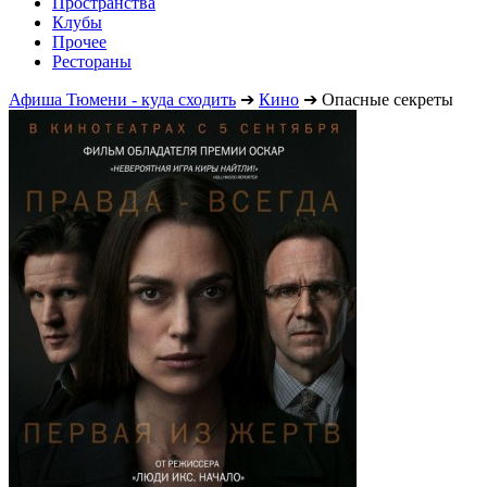
Пространства
Клубы
Прочее
Рестораны
Афиша Тюмени - куда сходить
➔
Кино
➔
Опасные секреты