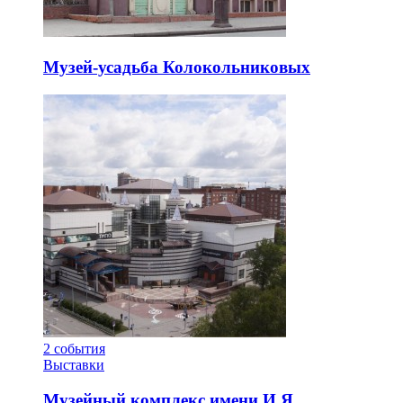
Музей-усадьба Колокольниковых
2
события
Выставки
Музейный комплекс имени И.Я.