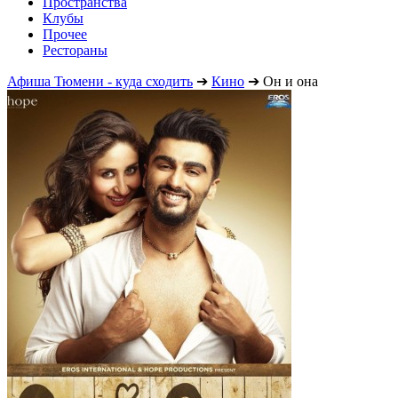
Пространства
Клубы
Прочее
Рестораны
Афиша Тюмени - куда сходить
➔
Кино
➔
Он и она