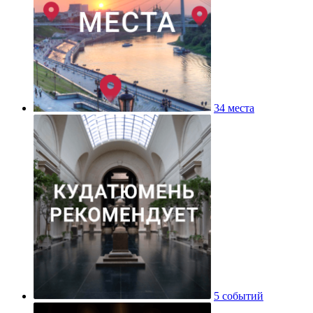
34 места
5 событий