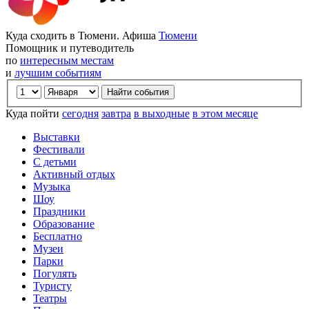
Куда сходить в Тюмени. Афиша
Тюмени
Помощник и путеводитель
по
интересным местам
и
лучшим событиям
Куда пойти
сегодня
завтра
в выходные
в этом месяце
Выставки
Фестивали
С детьми
Активный отдых
Музыка
Шоу
Праздники
Образование
Бесплатно
Музеи
Парки
Погулять
Туристу
Театры