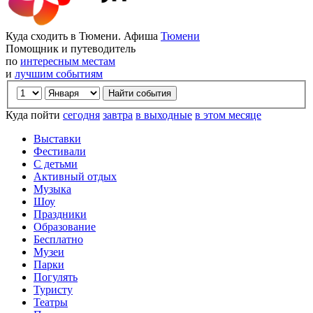
Куда сходить в Тюмени. Афиша
Тюмени
Помощник и путеводитель
по
интересным местам
и
лучшим событиям
Куда пойти
сегодня
завтра
в выходные
в этом месяце
Выставки
Фестивали
С детьми
Активный отдых
Музыка
Шоу
Праздники
Образование
Бесплатно
Музеи
Парки
Погулять
Туристу
Театры