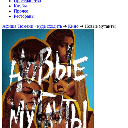
Пространства
Клубы
Прочее
Рестораны
Афиша Тюмени - куда сходить
➔
Кино
➔
Новые мутанты