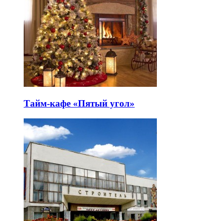
Тайм-кафе «Пятый угол»