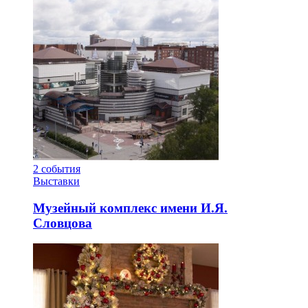
2
события
Выставки
Музейный комплекс имени И.Я.
Словцова