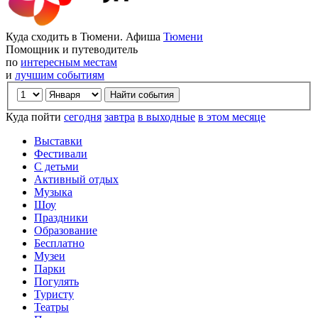
Куда сходить в Тюмени. Афиша
Тюмени
Помощник и путеводитель
по
интересным местам
и
лучшим событиям
Куда пойти
сегодня
завтра
в выходные
в этом месяце
Выставки
Фестивали
С детьми
Активный отдых
Музыка
Шоу
Праздники
Образование
Бесплатно
Музеи
Парки
Погулять
Туристу
Театры