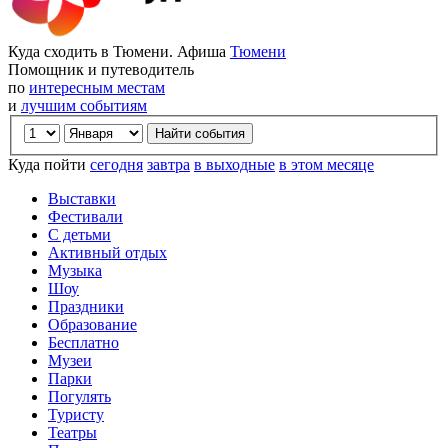
Куда сходить в Тюмени. Афиша
Тюмени
Помощник и путеводитель
по
интересным местам
и
лучшим событиям
Куда пойти
сегодня
завтра
в выходные
в этом месяце
Выставки
Фестивали
С детьми
Активный отдых
Музыка
Шоу
Праздники
Образование
Бесплатно
Музеи
Парки
Погулять
Туристу
Театры