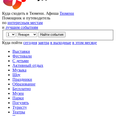
Куда сходить в Тюмени. Афиша
Тюмени
Помощник и путеводитель
по
интересным местам
и
лучшим событиям
Куда пойти
сегодня
завтра
в выходные
в этом месяце
Выставки
Фестивали
С детьми
Активный отдых
Музыка
Шоу
Праздники
Образование
Бесплатно
Музеи
Парки
Погулять
Туристу
Театры