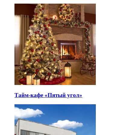
Тайм-кафе «Пятый угол»